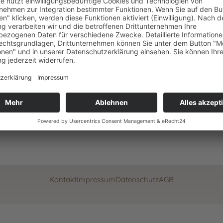
chtesgadener Land
nen Blick. In unserem breit gefächerten Programm, das von musikalischen
twas dabei.
n Sie was Sie während Ihres Urlaubes im Berchtesgadener Land erwarte
Kontakt
Impressum
Datenschutz
AGB