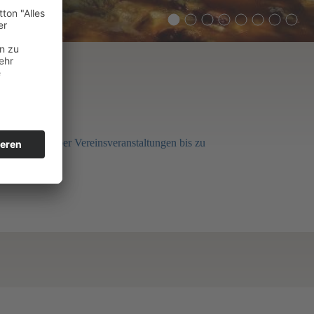
 Highlights über Vereinsveranstaltungen bis zu
t!