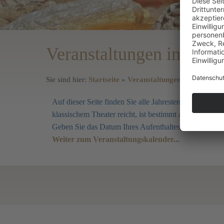
Veranstaltungen im Ber
Sie sind hier:
Startseite
»
Veranstaltungen
Auf dieser Seite finden Sie alle Jahrestermine auf ei
klassischem Theater reicht, ist bestimmt auch für Sie e
Geben Sie das Datum Ihres Aufenthaltes ein und sehe
Weiter zum Veranstaltungskalender...